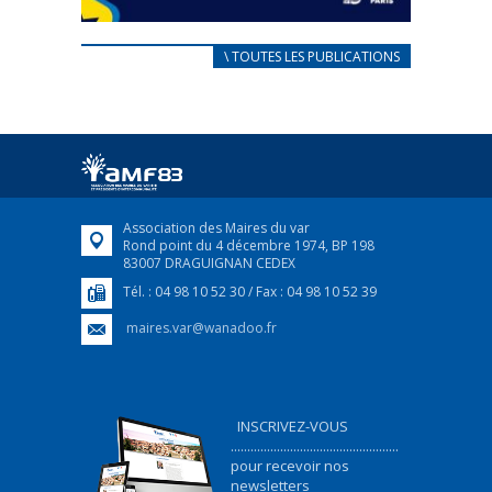
CARNET D’ACCUEIL
\ TOUTES LES PUBLICATIONS
FRANÇAIS/UKRAINIEN
25 avril 2022
Afin d’accompagner au mieux les réfugiés
ukrainiens arrivés en France,...
FEUILLETER
Association des Maires du var
Rond point du 4 décembre 1974, BP 198
83007 DRAGUIGNAN CEDEX
Tél. : 04 98 10 52 30 / Fax : 04 98 10 52 39
maires.var@wanadoo.fr
INSCRIVEZ-VOUS
...................................................
pour recevoir nos
newsletters