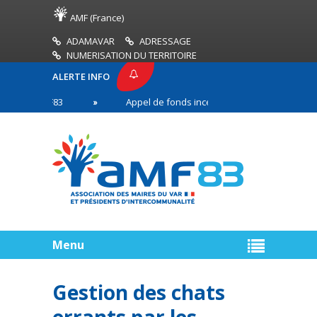
AMF (France)
ADAMAVAR
ADRESSAGE
NUMERISATION DU TERRITOIRE
ALERTE INFO
SE AMF83
Appel de fonds incendies de forêt
R
n première ligne
Menu
Gestion des chats