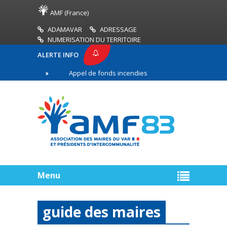
AMF (France)
ADAMAVAR
ADRESSAGE
NUMERISATION DU TERRITOIRE
ALERTE INFO
Appel de fonds incendies de forêt
Réussir son p
gne
Menu
guide des maires