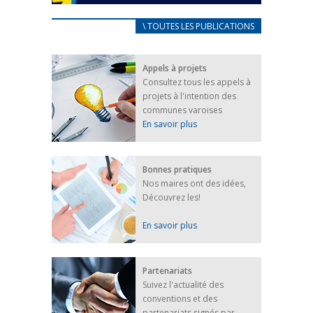
CARNET D’ACCUEIL
\ TOUTES LES PUBLICATIONS
FRANÇAIS/UKRAINIEN
25 avril 2022
Appels à projets
Afin d’accompagner au mieux les réfugiés
Consultez tous les appels à
ukrainiens arrivés en France,...
projets à l'intention des
FEUILLETER
communes varoises
En savoir plus
Bonnes pratiques
Nos maires ont des idées,
Découvrez les!
En savoir plus
Partenariats
Suivez l'actualité des
conventions et des
partenariats signés par