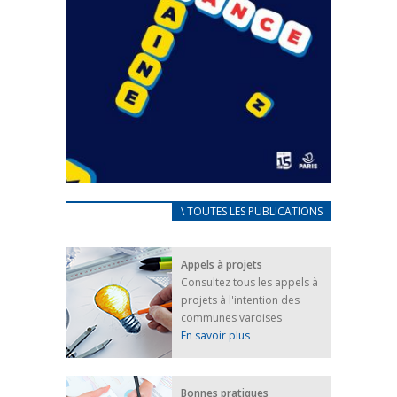
CARNET D’ACCUEIL
\ TOUTES LES PUBLICATIONS
FRANÇAIS/UKRAINIEN
25 avril 2022
Appels à projets
Afin d’accompagner au mieux les réfugiés
Consultez tous les appels à
ukrainiens arrivés en France,...
projets à l'intention des
FEUILLETER
communes varoises
En savoir plus
Bonnes pratiques