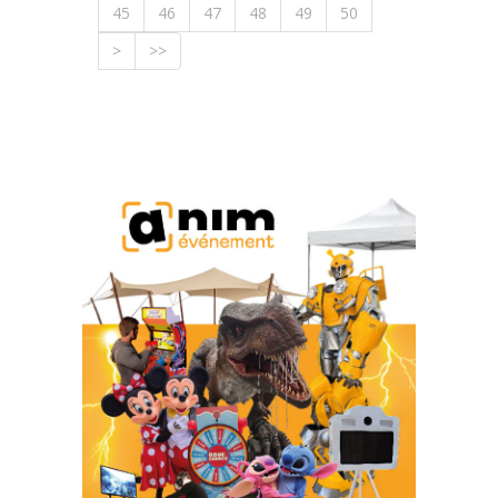
45
46
47
48
49
50
>
>>