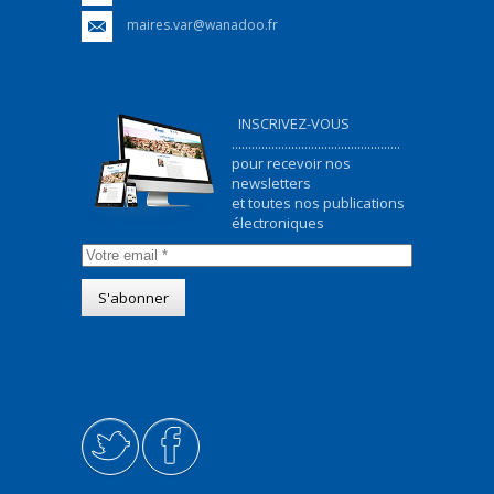
maires.var@wanadoo.fr
INSCRIVEZ-VOUS
...................................................
pour recevoir nos
newsletters
et toutes nos publications
électroniques