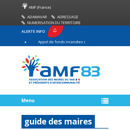
AMF (France)
ADAMAVAR
ADRESSAGE
NUMERISATION DU TERRITOIRE
ALERTE INFO
3
Appel de fonds incendies de forêt
Réussir s
e ligne
Menu
guide des maires