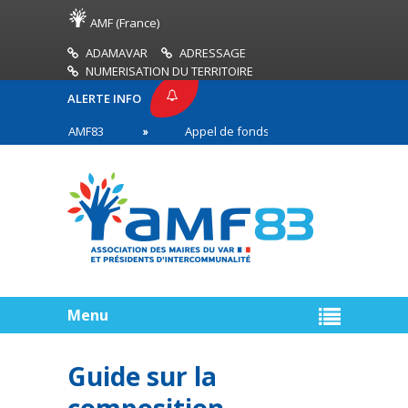
AMF (France)
ADAMAVAR
ADRESSAGE
NUMERISATION DU TERRITOIRE
ALERTE INFO
PRESSE AMF83
Appel de fonds incendies de forêt
res en première ligne
Menu
Guide sur la