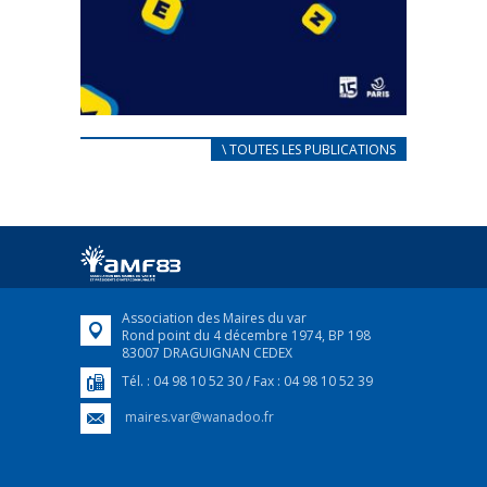
CARNET D’ACCUEIL
\ TOUTES LES PUBLICATIONS
FRANÇAIS/UKRAINIEN
25 avril 2022
Afin d’accompagner au mieux les réfugiés
ukrainiens arrivés en France,...
FEUILLETER
Association des Maires du var
Rond point du 4 décembre 1974, BP 198
83007 DRAGUIGNAN CEDEX
Tél. : 04 98 10 52 30 / Fax : 04 98 10 52 39
maires.var@wanadoo.fr