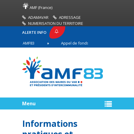
AMF (France)
ADAMAVAR
ADRESSAGE
NUMERISATION DU TERRITOIRE
ALERTE INFO
PRESSE AMF83
Appel de fonds incendies de forêt
res en première ligne
Menu
Informations