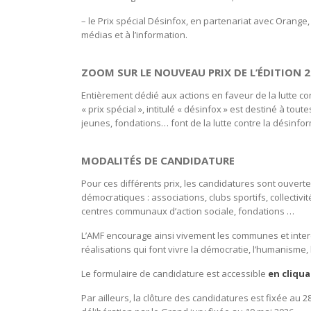
– le Prix spécial Désinfox, en partenariat avec Orang
médias et à l’information.
ZOOM SUR LE NOUVEAU PRIX DE L’ÉDITION 20
Entièrement dédié aux actions en faveur de la lutte con
« prix spécial », intitulé « désinfox » est destiné à tou
jeunes, fondations… font de la lutte contre la désinfo
MODALITÉS DE CANDIDATURE
Pour ces différents prix, les candidatures sont ouvert
démocratiques : associations, clubs sportifs, collectivi
centres communaux d’action sociale, fondations …
L’AMF encourage ainsi vivement les communes et interc
réalisations qui font vivre la démocratie, l’humanisme, la
Le formulaire de candidature est accessible
en cliqua
Par ailleurs, la clôture des candidatures est fixée au 2