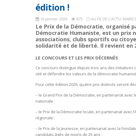
édition !
16 janvier 2026
475
AU FIL DE L'ACTU
,
MAIRES
Le Prix de la Démocratie, organisé pa
Démocratie Humaniste, est un prix nat
associations, clubs sportifs ou citoy
solidarité et de liberté. Il revient e
LE CONCOURS ET LES PRIX DÉCERNÉS
Ce concours distingue depuis trois ans des initiatives 
cité et défendre les valeurs de la démocratie humanist
Pour cette édition 2026, quatre prix distincts seront dé
– le Grand Prix de la Démocratie, en partenariat avec
nationale ;
– le Prix de la Démocratie locale, en partenariat avec
régionale ;
– le Prix de la Jeunesse, en partenariat avec la Fond
candidats âgés de moins de 25 ans ;