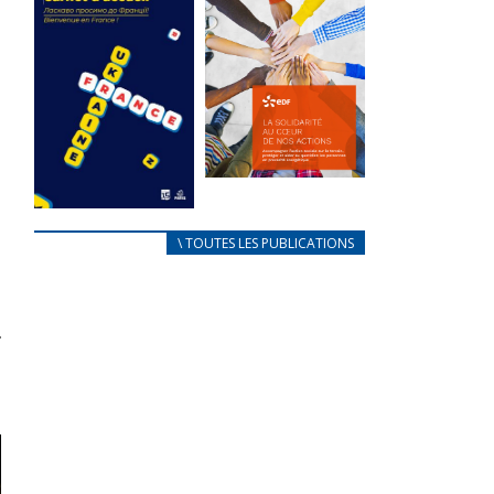
des conflits
l’élu local
d’intérêts
3 avril 2024
18 septembre 2023
Mise à jour avril
FEUILLETER
2024
FEUILLETER
La solidarité
au coeur de
CARNET
\ TOUTES LES PUBLICATIONS
nos actions
D’ACCUEIL
18 septembre 2023
FRANÇAIS/UKRAINIEN
25 avril 2022
FEUILLETER
Afin
d’accompagner
au mieux les
réfugiés
ukrainiens arrivés
en France,...
FEUILLETER