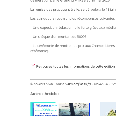
délibération par le Grand jury fixée au 19 mai 2026.
La remise des prix, quant à elle, se déroulera le 18 juin
Les vainqueurs recevront les récompenses suivantes 
– Une exposition rédactionnelle forte grâce aux média
– Un chèque d’un montant de 5000€
– La cérémonie de remise des prix aux Champs Libres à R
cérémonie).
Retrouvez toutes les informations de cette édition 2
© sources : AMF France (
www.amf.asso.fr
) – BW42920 – 12
Autres Articles