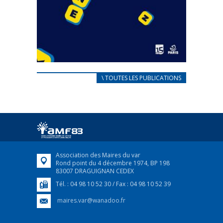
CARNET D’ACCUEIL
\ TOUTES LES PUBLICATIONS
FRANÇAIS/UKRAINIEN
25 avril 2022
Afin d’accompagner au mieux les réfugiés
ukrainiens arrivés en France,...
FEUILLETER
Association des Maires du var
Rond point du 4 décembre 1974, BP 198
83007 DRAGUIGNAN CEDEX
Tél. : 04 98 10 52 30 / Fax : 04 98 10 52 39
maires.var@wanadoo.fr