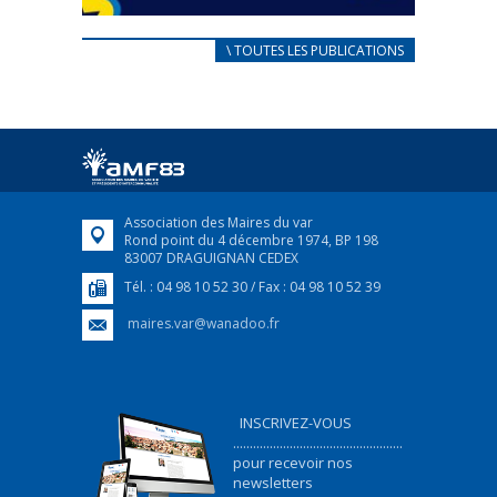
CARNET D’ACCUEIL
\ TOUTES LES PUBLICATIONS
FRANÇAIS/UKRAINIEN
25 avril 2022
Afin d’accompagner au mieux les réfugiés
ukrainiens arrivés en France,...
FEUILLETER
Association des Maires du var
Rond point du 4 décembre 1974, BP 198
83007 DRAGUIGNAN CEDEX
Tél. : 04 98 10 52 30 / Fax : 04 98 10 52 39
maires.var@wanadoo.fr
INSCRIVEZ-VOUS
...................................................
pour recevoir nos
newsletters