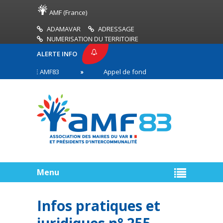
AMF (France)
ADAMAVAR
ADRESSAGE
NUMERISATION DU TERRITOIRE
ALERTE INFO
 PRESSE AMF83
Appel de fonds incendies de forêt
ires en première ligne
Menu
Infos pratiques et