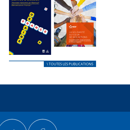
des conflits
l’élu local
d’intérêts
3 avril 2024
18 septembre 2023
Mise à jour avril
FEUILLETER
2024
FEUILLETER
La solidarité
au coeur de
CARNET
\ TOUTES LES PUBLICATIONS
nos actions
D’ACCUEIL
18 septembre 2023
FRANÇAIS/UKRAINIEN
25 avril 2022
FEUILLETER
Afin
d’accompagner
au mieux les
réfugiés
ukrainiens arrivés
en France,...
FEUILLETER