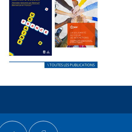
des conflits
l’élu local
d’intérêts
3 avril 2024
18 septembre 2023
Mise à jour avril
FEUILLETER
2024
FEUILLETER
La solidarité
au coeur de
CARNET
\ TOUTES LES PUBLICATIONS
nos actions
D’ACCUEIL
18 septembre 2023
FRANÇAIS/UKRAINIEN
25 avril 2022
FEUILLETER
Afin
d’accompagner
au mieux les
réfugiés
ukrainiens arrivés
en France,...
FEUILLETER