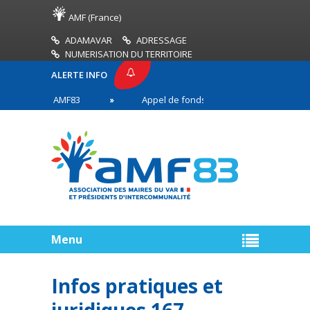
AMF (France)
ADAMAVAR
ADRESSAGE
NUMERISATION DU TERRITOIRE
ALERTE INFO
PRESSE AMF83
Appel de fonds incendies de forêt
res en première ligne
Menu
Infos pratiques et