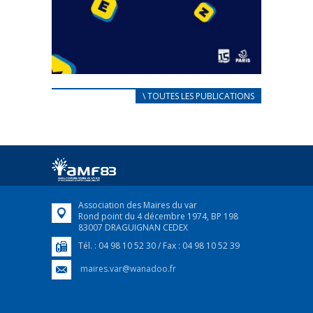
CARNET D’ACCUEIL
\ TOUTES LES PUBLICATIONS
FRANÇAIS/UKRAINIEN
25 avril 2022
Afin d’accompagner au mieux les réfugiés
ukrainiens arrivés en France,...
FEUILLETER
Association des Maires du var
Rond point du 4 décembre 1974, BP 198
83007 DRAGUIGNAN CEDEX
Tél. : 04 98 10 52 30 / Fax : 04 98 10 52 39
maires.var@wanadoo.fr