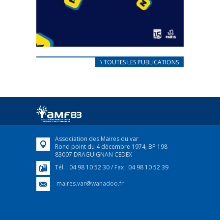
CARNET D’ACCUEIL
\ TOUTES LES PUBLICATIONS
FRANÇAIS/UKRAINIEN
25 avril 2022
Afin d’accompagner au mieux les réfugiés
ukrainiens arrivés en France,...
FEUILLETER
Association des Maires du var
Rond point du 4 décembre 1974, BP 198
83007 DRAGUIGNAN CEDEX
Tél. : 04 98 10 52 30 / Fax : 04 98 10 52 39
maires.var@wanadoo.fr