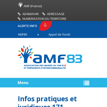
AMF (France)
ADAMAVAR
ADRESSAGE
NUMERISATION DU TERRITOIRE
ALERTE INFO
PRESSE AMF83
Appel de fonds incendies de forêt
res en première ligne
Menu
Infos pratiques et