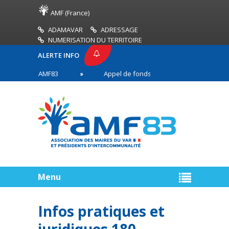
AMF (France)
ADAMAVAR
ADRESSAGE
NUMERISATION DU TERRITOIRE
ALERTE INFO
PRESSE AMF83
Appel de fonds incendies de forêt
res en première ligne
Menu
Infos pratiques et