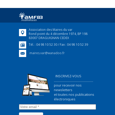
Afin d’accompagner au mieux les réfugiés
ukrainiens arrivés en France,...
FEUILLETER
Association des Maires du var
Rond point du 4 décembre 1974, BP 198
83007 DRAGUIGNAN CEDEX
Tél. : 04 98 10 52 30 / Fax : 04 98 10 52 39
maires.var@wanadoo.fr
INSCRIVEZ-VOUS
...................................................
pour recevoir nos
newsletters
et toutes nos publications
électroniques