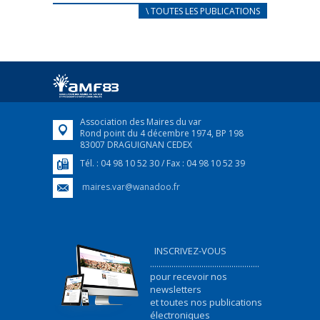
CARNET D’ACCUEIL
\ TOUTES LES PUBLICATIONS
FRANÇAIS/UKRAINIEN
25 avril 2022
Afin d’accompagner au mieux les réfugiés
ukrainiens arrivés en France,...
FEUILLETER
Association des Maires du var
Rond point du 4 décembre 1974, BP 198
83007 DRAGUIGNAN CEDEX
Tél. : 04 98 10 52 30 / Fax : 04 98 10 52 39
maires.var@wanadoo.fr
INSCRIVEZ-VOUS
...................................................
pour recevoir nos
newsletters
et toutes nos publications
électroniques