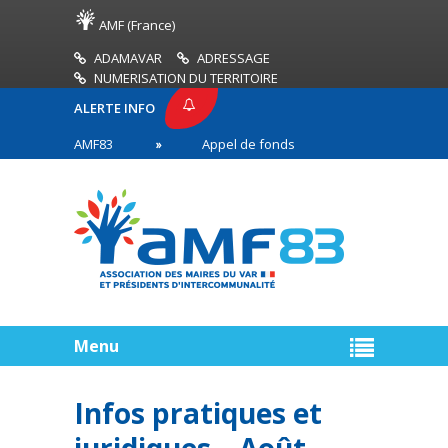
AMF (France)
ADAMAVAR
ADRESSAGE
NUMERISATION DU TERRITOIRE
ALERTE INFO
PRESSE AMF83
Appel de fonds incendies de forêt
res en première ligne
Menu
Infos pratiques et