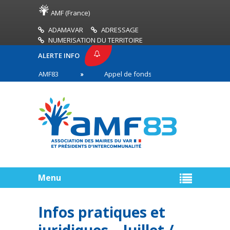
AMF (France)
ADAMAVAR
ADRESSAGE
NUMERISATION DU TERRITOIRE
ALERTE INFO
PRESSE AMF83
Appel de fonds incendies de forêt
res en première ligne
Menu
Infos pratiques et