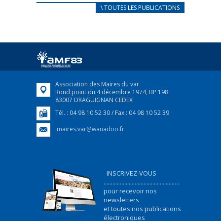
CARNET D’ACCUEIL
\ TOUTES LES PUBLICATIONS
FRANÇAIS/UKRAINIEN
25 avril 2022
Afin d’accompagner au mieux les réfugiés
ukrainiens arrivés en France,...
FEUILLETER
Association des Maires du var
Rond point du 4 décembre 1974, BP 198
83007 DRAGUIGNAN CEDEX
Tél. : 04 98 10 52 30 / Fax : 04 98 10 52 39
maires.var@wanadoo.fr
INSCRIVEZ-VOUS
...................................................
pour recevoir nos
newsletters
et toutes nos publications
électroniques