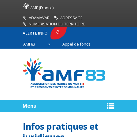
AMF (France)
ADAMAVAR
ADRESSAGE
NUMERISATION DU TERRITOIRE
ALERTE INFO
PRESSE AMF83
Appel de fonds incendies de forêt
res en première ligne
Menu
Infos pratiques et