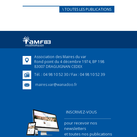
CARNET D’ACCUEIL
\ TOUTES LES PUBLICATIONS
FRANÇAIS/UKRAINIEN
25 avril 2022
Afin d’accompagner au mieux les réfugiés
ukrainiens arrivés en France,...
FEUILLETER
Association des Maires du var
Rond point du 4 décembre 1974, BP 198
83007 DRAGUIGNAN CEDEX
Tél. : 04 98 10 52 30 / Fax : 04 98 10 52 39
maires.var@wanadoo.fr
INSCRIVEZ-VOUS
...................................................
pour recevoir nos
newsletters
et toutes nos publications