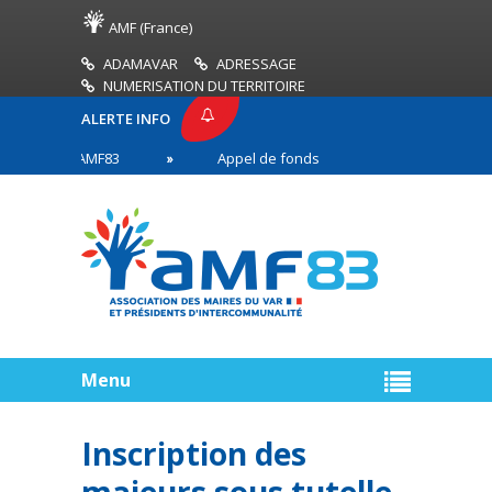
AMF (France)
ADAMAVAR
ADRESSAGE
NUMERISATION DU TERRITOIRE
ALERTE INFO
RESSE AMF83
Appel de fonds incendies de forêt
es en première ligne
Menu
Inscription des