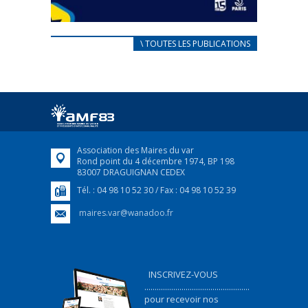
CARNET D’ACCUEIL
\ TOUTES LES PUBLICATIONS
FRANÇAIS/UKRAINIEN
25 avril 2022
Afin d’accompagner au mieux les réfugiés
ukrainiens arrivés en France,...
FEUILLETER
Association des Maires du var
Rond point du 4 décembre 1974, BP 198
83007 DRAGUIGNAN CEDEX
Tél. : 04 98 10 52 30 / Fax : 04 98 10 52 39
maires.var@wanadoo.fr
INSCRIVEZ-VOUS
...................................................
pour recevoir nos