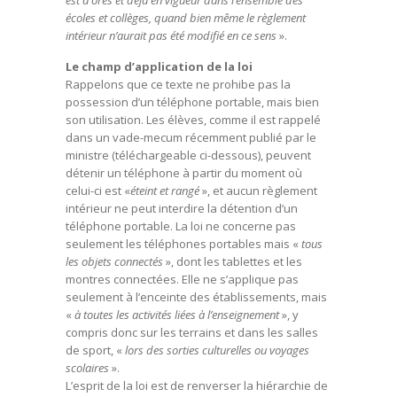
est d’ores et déjà en vigueur dans l’ensemble des
écoles et collèges, quand bien même le règlement
intérieur n’aurait pas été modifié en ce sens
».
Le champ d’application de la loi
Rappelons que ce texte ne prohibe pas la
possession d’un téléphone portable, mais bien
son utilisation. Les élèves, comme il est rappelé
dans un vade-mecum récemment publié par le
ministre (téléchargeable ci-dessous), peuvent
détenir un téléphone à partir du moment où
celui-ci est «
éteint et rangé
», et aucun règlement
intérieur ne peut interdire la détention d’un
téléphone portable. La loi ne concerne pas
seulement les téléphones portables mais «
tous
les objets connectés
», dont les tablettes et les
montres connectées. Elle ne s’applique pas
seulement à l’enceinte des établissements, mais
«
à toutes les activités liées à l’enseignement
», y
compris donc sur les terrains et dans les salles
de sport, «
lors des sorties culturelles ou voyages
scolaires
».
L’esprit de la loi est de renverser la hiérarchie de