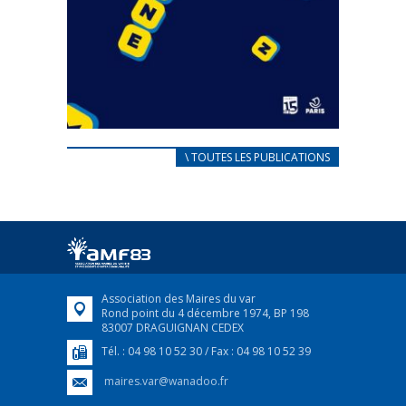
CARNET D’ACCUEIL
\ TOUTES LES PUBLICATIONS
FRANÇAIS/UKRAINIEN
25 avril 2022
Afin d’accompagner au mieux les réfugiés
ukrainiens arrivés en France,...
FEUILLETER
Association des Maires du var
Rond point du 4 décembre 1974, BP 198
83007 DRAGUIGNAN CEDEX
Tél. : 04 98 10 52 30 / Fax : 04 98 10 52 39
maires.var@wanadoo.fr