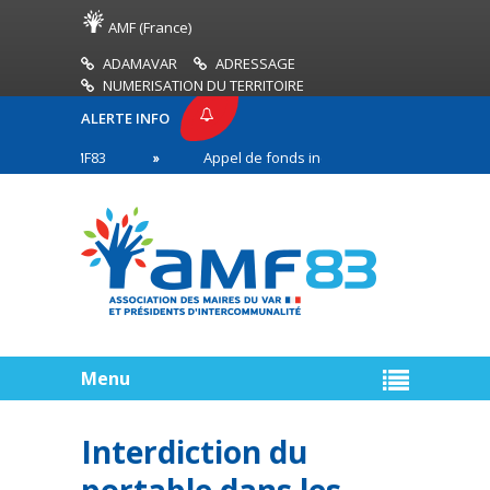
AMF (France)
ADAMAVAR
ADRESSAGE
NUMERISATION DU TERRITOIRE
ALERTE INFO
SSE AMF83
Appel de fonds incendies de forêt
en première ligne
Menu
Interdiction du