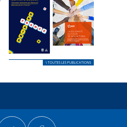
des conflits
l’élu local
d’intérêts
3 avril 2024
18 septembre 2023
Mise à jour avril
FEUILLETER
2024
FEUILLETER
La solidarité
au coeur de
CARNET
\ TOUTES LES PUBLICATIONS
nos actions
D’ACCUEIL
18 septembre 2023
FRANÇAIS/UKRAINIEN
25 avril 2022
FEUILLETER
Afin
d’accompagner
au mieux les
réfugiés
ukrainiens arrivés
en France,...
FEUILLETER