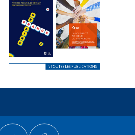
des conflits
l’élu local
d’intérêts
3 avril 2024
18 septembre 2023
Mise à jour avril
FEUILLETER
2024
FEUILLETER
La solidarité
au coeur de
CARNET
\ TOUTES LES PUBLICATIONS
nos actions
D’ACCUEIL
18 septembre 2023
FRANÇAIS/UKRAINIEN
25 avril 2022
FEUILLETER
Afin
d’accompagner
au mieux les
réfugiés
ukrainiens arrivés
en France,...
FEUILLETER