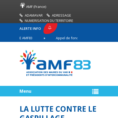
AMF (France)
ADAMAVAR
ADRESSAGE
NUMERISATION DU TERRITOIRE
ALERTE INFO
 PRESSE AMF83
Appel de fonds incendies de forêt
aires en première ligne
Menu
LA LUTTE CONTRE LE