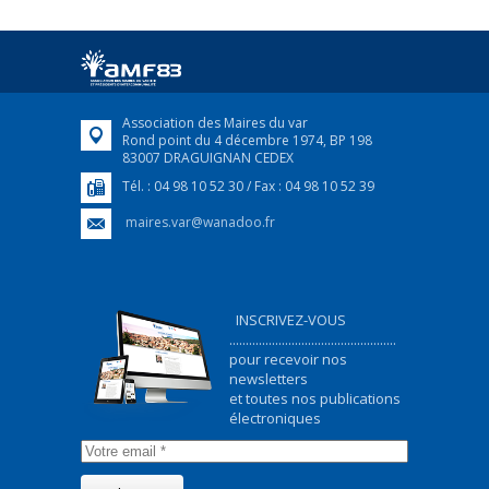
Afin d’accompagner au mieux les réfugiés
ukrainiens arrivés en France,...
FEUILLETER
Association des Maires du var
Rond point du 4 décembre 1974, BP 198
83007 DRAGUIGNAN CEDEX
Tél. : 04 98 10 52 30 / Fax : 04 98 10 52 39
maires.var@wanadoo.fr
INSCRIVEZ-VOUS
...................................................
pour recevoir nos
newsletters
et toutes nos publications
électroniques