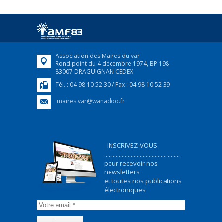
Afin d’accompagner au mieux les réfugiés
ukrainiens arrivés en France,...
FEUILLETER
Association des Maires du var
Rond point du 4 décembre 1974, BP 198
83007 DRAGUIGNAN CEDEX
Tél. : 04 98 10 52 30 / Fax : 04 98 10 52 39
maires.var@wanadoo.fr
INSCRIVEZ-VOUS
...................................................
pour recevoir nos
newsletters
et toutes nos publications
électroniques