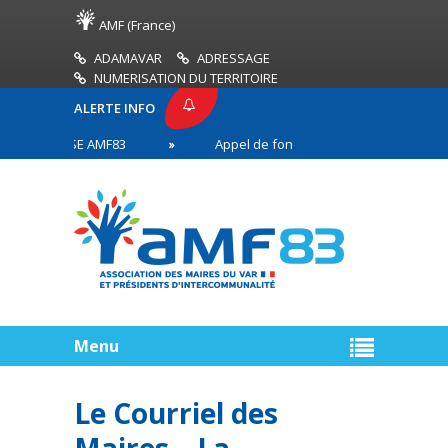
AMF (France)
ADAMAVAR
ADRESSAGE
NUMERISATION DU TERRITOIRE
ALERTE INFO
E PRESSE AMF83
Appel de fonds incendies de forêt
aires en première ligne
Menu
Le Courriel des