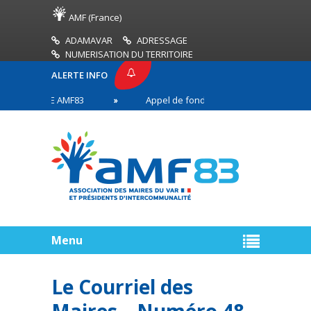
AMF (France)
ADAMAVAR
ADRESSAGE
NUMERISATION DU TERRITOIRE
ALERTE INFO
E PRESSE AMF83
Appel de fonds incendies de forêt
aires en première ligne
Menu
Le Courriel des