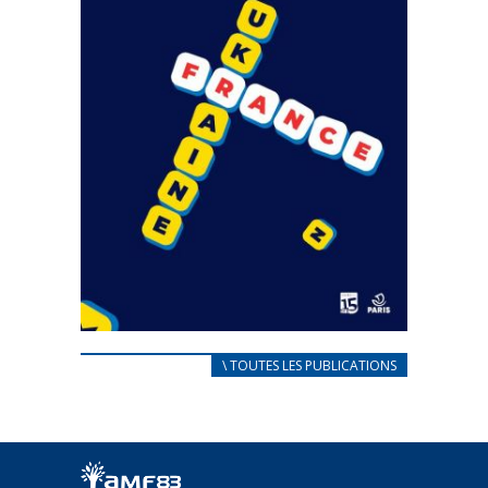
CARNET D’ACCUEIL
\ TOUTES LES PUBLICATIONS
FRANÇAIS/UKRAINIEN
25 avril 2022
Afin d’accompagner au mieux les réfugiés
ukrainiens arrivés en France,...