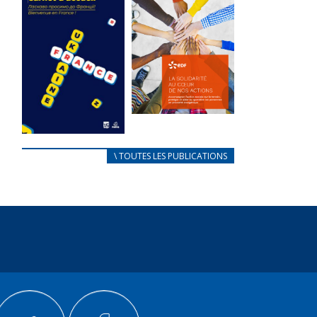
des conflits
l’élu local
d’intérêts
3 avril 2024
18 septembre 2023
Mise à jour avril
FEUILLETER
2024
FEUILLETER
La solidarité
au coeur de
CARNET
\ TOUTES LES PUBLICATIONS
nos actions
D’ACCUEIL
18 septembre 2023
FRANÇAIS/UKRAINIEN
25 avril 2022
FEUILLETER
Afin
d’accompagner
au mieux les
réfugiés
ukrainiens arrivés
en France,...
FEUILLETER