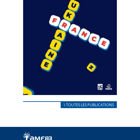
CARNET D’ACCUEIL
\ TOUTES LES PUBLICATIONS
FRANÇAIS/UKRAINIEN
25 avril 2022
Afin d’accompagner au mieux les réfugiés
ukrainiens arrivés en France,...