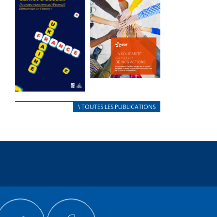
des conflits
l’élu local
d’intérêts
3 avril 2024
18 septembre 2023
Mise à jour avril
FEUILLETER
2024
FEUILLETER
La solidarité
au coeur de
CARNET
\ TOUTES LES PUBLICATIONS
nos actions
D’ACCUEIL
18 septembre 2023
FRANÇAIS/UKRAINIEN
25 avril 2022
FEUILLETER
Afin
d’accompagner
au mieux les
réfugiés
ukrainiens arrivés
en France,...
FEUILLETER