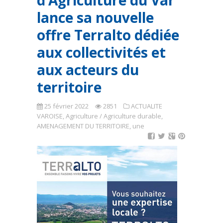
d’Agriculture du Var
lance sa nouvelle
offre Terralto dédiée
aux collectivités et
aux acteurs du
territoire
25 février 2022
2851
ACTUALITE
VAROISE
,
Agriculture / Agriculture durable
,
AMENAGEMENT DU TERRITOIRE
,
une