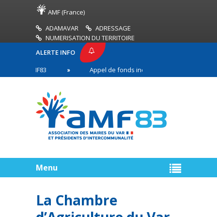
AMF (France)
ADAMAVAR
ADRESSAGE
NUMERISATION DU TERRITOIRE
ALERTE INFO
SSE AMF83
Appel de fonds incendies de forêt
en première ligne
Menu
La Chambre