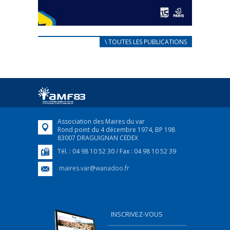
CARNET D’ACCUEIL
\ TOUTES LES PUBLICATIONS
FRANÇAIS/UKRAINIEN
25 avril 2022
Afin d’accompagner au mieux les réfugiés
ukrainiens arrivés en France,...
FEUILLETER
Association des Maires du var
Rond point du 4 décembre 1974, BP 198
83007 DRAGUIGNAN CEDEX
Tél. : 04 98 10 52 30 / Fax : 04 98 10 52 39
maires.var@wanadoo.fr
INSCRIVEZ-VOUS
...................................................