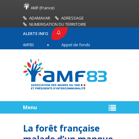
AMF (France)
ADAMAVAR
ADRESSAGE
NUMERISATION DU TERRITOIRE
ALERTE INFO
ESSE AMF83
Appel de fonds incendies de forêt
s en première ligne
Menu
La forêt française