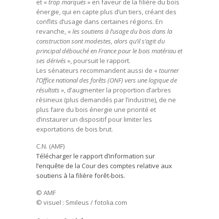
et «
trop marqués
» en faveur de la filière du bois
énergie, qui en capte plus d’un tiers, créant des
conflits d’usage dans certaines régions. En
revanche, «
les soutiens à l’usage du bois dans la
construction sont modestes, alors qu’il s’agit du
principal débouché en France pour le bois matériau et
ses dérivés
», poursuit le rapport.
Les sénateurs recommandent aussi de «
tourner
l’Office national des forêts (ONF) vers une logique de
résultats
», d’augmenter la proportion d’arbres
résineux (plus demandés par l’industrie), de ne
plus faire du bois énergie une priorité et
d’instaurer un dispositif pour limiter les
exportations de bois brut.
C.N. (AMF)
Télécharger le rapport d’information sur
l’enquête de la Cour des comptes relative aux
soutiens à la filière forêt-bois.
© AMF
© visuel :
Smileus
/ fotolia.com