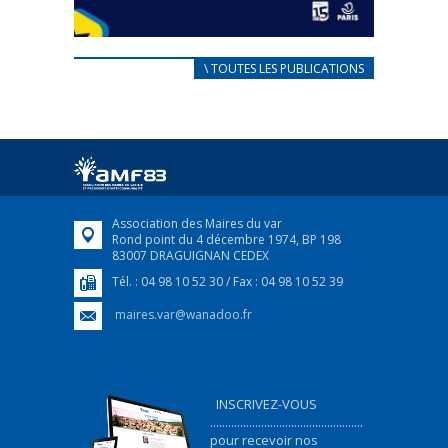
CARNET D’ACCUEIL
\ TOUTES LES PUBLICATIONS
FRANÇAIS/UKRAINIEN
25 avril 2022
Afin d’accompagner au mieux les réfugiés
ukrainiens arrivés en France,...
FEUILLETER
Association des Maires du var
Rond point du 4 décembre 1974, BP 198
83007 DRAGUIGNAN CEDEX
Tél. : 04 98 10 52 30 / Fax : 04 98 10 52 39
maires.var@wanadoo.fr
INSCRIVEZ-VOUS
...................................................
pour recevoir nos