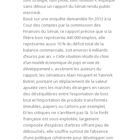
sans stratégie, sans pilote, sans résultats
», explique
sans détour un rapport du Sénat rendu public
mercredi.
Basé sur une enquête demandée fin 2013 à la
Cour des comptes par la commission des
Finances du Sénat, ce rapport précise que si la
filière bois représente 440 000 emplois, elle
représente aussi 10 % du déficit total de la
balance commerciale, soit environ 6 milliards
d’euros par an. «
Cette situation résulte du choix
d’un modèle économique de pays en voie de
développement
», assènent les auteurs du
rapport, les sénateurs Alain Houpert et Yannick
Botrel, pointant un déplacement de la valeur
ajoutée vers les marchés étrangers en raison
des déséquilibres entre l’exportation de bois
brut et l’importation de produits transformés
(meubles, papiers ou cartons par exemple).
Et les critiques ne s’arrêtent pas là. Si la forêt
française est sous-exploitée, largement
composée d’espèces d’arbres offrant peu de
débouchés, elle souffre surtout de l’absence
d’une politique cohérente pour développer son