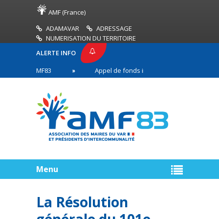
AMF (France)
ADAMAVAR
ADRESSAGE
NUMERISATION DU TERRITOIRE
ALERTE INFO
ESSE AMF83
Appel de fonds incendies de forêt
s en première ligne
Menu
La Résolution