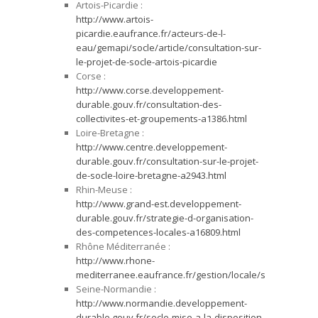
Artois-Picardie :
http://www.artois-
picardie.eaufrance.fr/acteurs-de-l-
eau/gemapi/socle/article/consultation-sur-
le-projet-de-socle-artois-picardie
Corse :
http://www.corse.developpement-
durable.gouv.fr/consultation-des-
collectivites-et-groupements-a1386.html
Loire-Bretagne :
http://www.centre.developpement-
durable.gouv.fr/consultation-sur-le-projet-
de-socle-loire-bretagne-a2943.html
Rhin-Meuse :
http://www.grand-est.developpement-
durable.gouv.fr/strategie-d-organisation-
des-competences-locales-a16809.html
Rhône Méditerranée :
http://www.rhone-
mediterranee.eaufrance.fr/gestion/locale/socle/index
Seine-Normandie :
http://www.normandie.developpement-
durable.gouv.fr/socle-mise-a-la-disposition-