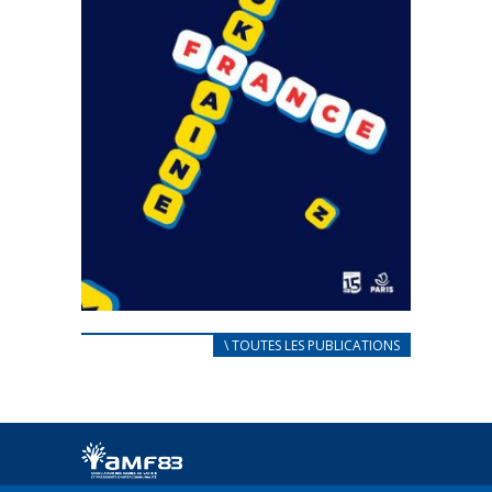
CARNET D’ACCUEIL
\ TOUTES LES PUBLICATIONS
FRANÇAIS/UKRAINIEN
25 avril 2022
Afin d’accompagner au mieux les réfugiés
ukrainiens arrivés en France,...
FEUILLETER