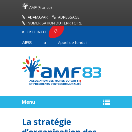
AMF (France)
ADAMAVAR
ADRESSAGE
NUMERISATION DU TERRITOIRE
ALERTE INFO
RESSE AMF83
Appel de fonds incendies de forêt
s en première ligne
Menu
La stratégie