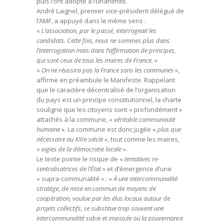
puis l’ont adopté à l’unanimité.
André Laignel, premier vice-président délégué de
l’AMF, a appuyé dans le même sens :
«
L’association, par le passé, interrogeait les
candidats. Cette fois, nous ne sommes plus dans
l’interrogation mais dans l’affirmation de principes,
qui sont ceux de tous les maires de France.
»
«
On ne réussira pas la France sans les communes
»,
affirme en préambule le Manifeste. Rappelant
que le caractère décentralisé de l’organisation
du pays est un principe constitutionnel, la charte
souligne que les citoyens sont « profondément »
attachés à la commune, «
véritable communauté
humaine
». La commune est donc jugée «
plus que
nécessaire au XXIe siècle
», tout comme les maires,
«
vigies de la démocratie locale
».
Le texte pointe le risque de «
tentatives re-
centralisatrices de l’État
» et d’émergence d’une
« supra-communalité » : «
À une intercommunalité
stratège, de mise en commun de moyens de
coopération, voulue par les élus locaux autour de
projets collectifs, se substitue trop souvent une
intercommunalité subie et imposée où la gouvernance