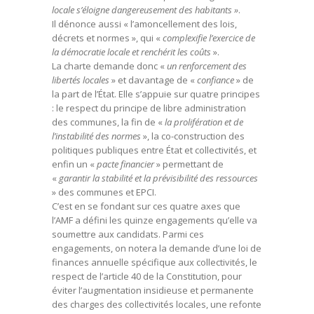
locale s’éloigne dangereusement des habitants »
.
Il dénonce aussi « l’amoncellement des lois,
décrets et normes », qui «
complexifie l’exercice de
la démocratie locale et renchérit les coûts
».
La charte demande donc «
un renforcement des
libertés locales
» et davantage de «
confiance
» de
la part de l’État. Elle s’appuie sur quatre principes
: le respect du principe de libre administration
des communes, la fin de «
la prolifération et de
l’instabilité des normes
», la co-construction des
politiques publiques entre État et collectivités, et
enfin un «
pacte financier
» permettant de
«
garantir la stabilité et la prévisibilité des ressources
» des communes et EPCI.
C’est en se fondant sur ces quatre axes que
l’AMF a défini les quinze engagements qu’elle va
soumettre aux candidats. Parmi ces
engagements, on notera la demande d’une loi de
finances annuelle spécifique aux collectivités, le
respect de l’article 40 de la Constitution, pour
éviter l’augmentation insidieuse et permanente
des charges des collectivités locales, une refonte