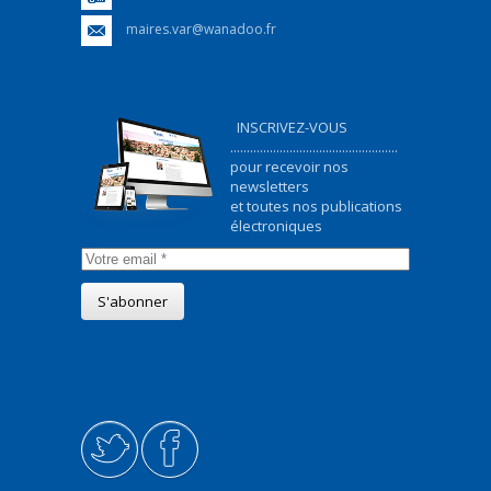
maires.var@wanadoo.fr
INSCRIVEZ-VOUS
...................................................
pour recevoir nos
newsletters
et toutes nos publications
électroniques