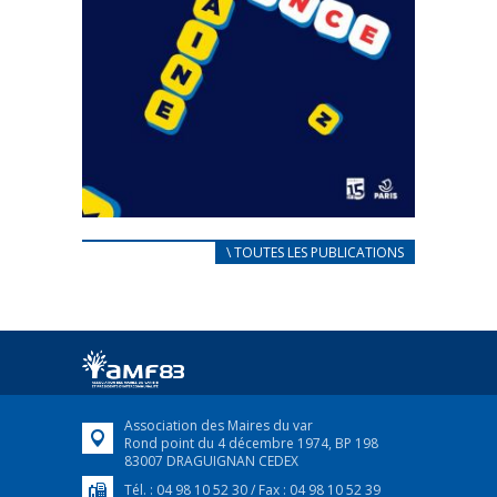
CARNET D’ACCUEIL
\ TOUTES LES PUBLICATIONS
FRANÇAIS/UKRAINIEN
25 avril 2022
Afin d’accompagner au mieux les réfugiés
ukrainiens arrivés en France,...
FEUILLETER
Association des Maires du var
Rond point du 4 décembre 1974, BP 198
83007 DRAGUIGNAN CEDEX
Tél. : 04 98 10 52 30 / Fax : 04 98 10 52 39