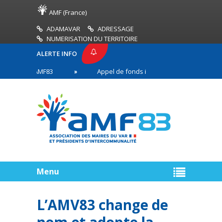
AMF (France)
ADAMAVAR
ADRESSAGE
NUMERISATION DU TERRITOIRE
ALERTE INFO
RESSE AMF83
Appel de fonds incendies de forêt
es en première ligne
Menu
L’AMV83 change de