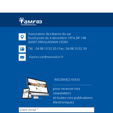
25 avril 2022
Afin d’accompagner au mieux les réfugiés
ukrainiens arrivés en France,...
FEUILLETER
Association des Maires du var
Rond point du 4 décembre 1974, BP 198
83007 DRAGUIGNAN CEDEX
Tél. : 04 98 10 52 30 / Fax : 04 98 10 52 39
maires.var@wanadoo.fr
INSCRIVEZ-VOUS
...................................................
pour recevoir nos
newsletters
et toutes nos publications
électroniques