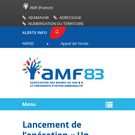
AMF (France)
ADAMAVAR
ADRESSAGE
NUMERISATION DU TERRITOIRE
ALERTE INFO
RESSE AMF83
Appel de fonds incendies de forêt
es en première ligne
Menu
Lancement de