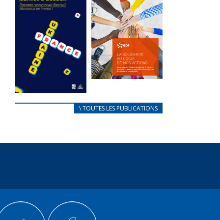
des conflits
l’élu local
d’intérêts
3 avril 2024
18 septembre 2023
Mise à jour avril
FEUILLETER
2024
FEUILLETER
La solidarité
au coeur de
CARNET
\ TOUTES LES PUBLICATIONS
nos actions
D’ACCUEIL
18 septembre 2023
FRANÇAIS/UKRAINIEN
25 avril 2022
FEUILLETER
Afin
d’accompagner
au mieux les
réfugiés
ukrainiens arrivés
en France,...
FEUILLETER