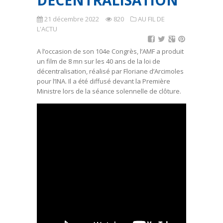
DÉCENTRALISATION
21 décembre 2022
820
AU FIL DE
L'ACTU
A l’occasion de son 104e Congrès, l’AMF a produit
un film de 8 mn sur les 40 ans de la loi de
décentralisation, réalisé par Floriane d’Arcimoles
pour l’INA. Il a été diffusé devant la Première
Ministre lors de la séance solennelle de clôture.