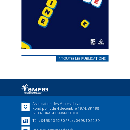
CARNET D’ACCUEIL
\ TOUTES LES PUBLICATIONS
FRANÇAIS/UKRAINIEN
25 avril 2022
Afin d’accompagner au mieux les réfugiés
ukrainiens arrivés en France,...
FEUILLETER
Association des Maires du var
Rond point du 4 décembre 1974, BP 198
83007 DRAGUIGNAN CEDEX
Tél. : 04 98 10 52 30 / Fax : 04 98 10 52 39