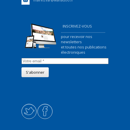
maires.var@wanadoo.fr
INSCRIVEZ-VOUS
...................................................
pour recevoir nos
newsletters
et toutes nos publications
électroniques