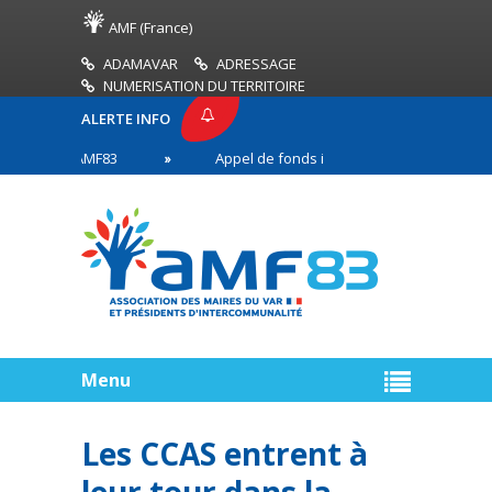
AMF (France)
ADAMAVAR
ADRESSAGE
NUMERISATION DU TERRITOIRE
ALERTE INFO
RESSE AMF83
Appel de fonds incendies de forêt
s en première ligne
Menu
Les CCAS entrent à