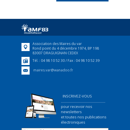
FRANÇAIS/UKRAINIEN
25 avril 2022
Afin d’accompagner au mieux les réfugiés
ukrainiens arrivés en France,...
FEUILLETER
Association des Maires du var
Rond point du 4 décembre 1974, BP 198
83007 DRAGUIGNAN CEDEX
Tél. : 04 98 10 52 30 / Fax : 04 98 10 52 39
maires.var@wanadoo.fr
INSCRIVEZ-VOUS
...................................................
pour recevoir nos
newsletters
et toutes nos publications
électroniques