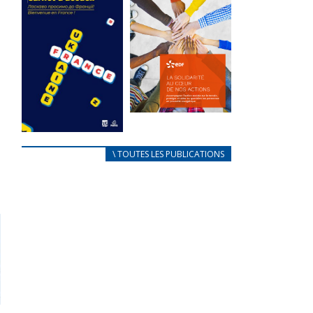
des conflits
l’élu local
d’intérêts
3 avril 2024
18 septembre 2023
Mise à jour avril
FEUILLETER
2024
FEUILLETER
La solidarité
au coeur de
CARNET
\ TOUTES LES PUBLICATIONS
nos actions
D’ACCUEIL
18 septembre 2023
FRANÇAIS/UKRAINIEN
25 avril 2022
FEUILLETER
Afin
d’accompagner
au mieux les
réfugiés
ukrainiens arrivés
en France,...
FEUILLETER