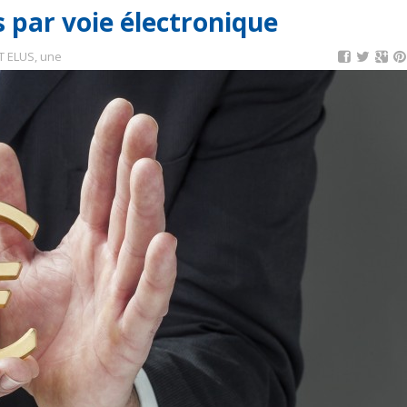
 par voie électronique
T ELUS
,
une