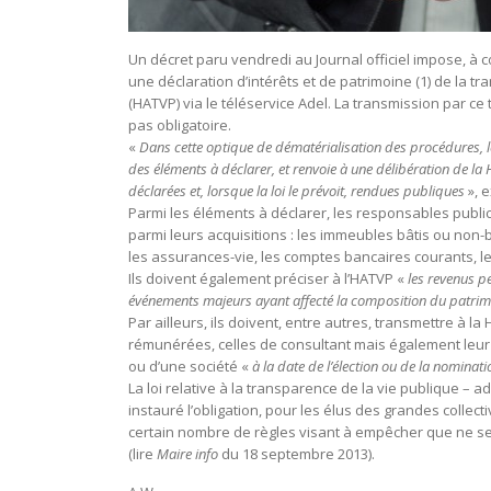
Un décret paru vendredi au Journal officiel impose, à 
une déclaration d’intérêts et de patrimoine (1) de la t
(HATVP) via le téléservice Adel. La transmission par ce t
pas obligatoire.
«
Dans cette optique de dématérialisation des procédures, le
des éléments à déclarer, et renvoie à une délibération de la 
déclarées et, lorsque la loi le prévoit, rendues publiques
», e
Parmi les éléments à déclarer, les responsables public
parmi leurs acquisitions : les immeubles bâtis ou non-bâ
les assurances-vie, les comptes bancaires courants, l
Ils doivent également préciser à l’HATVP «
les revenus p
événements majeurs ayant affecté la composition du patri
Par ailleurs, ils doivent, entre autres, transmettre à la
rémunérées, celles de consultant mais également leur 
ou d’une société «
à la date de l’élection ou de la nominat
La loi relative à la transparence de la vie publique – a
instauré l’obligation, pour les élus des grandes collect
certain nombre de règles visant à empêcher que ne s
(lire
Maire info
du 18 septembre 2013).