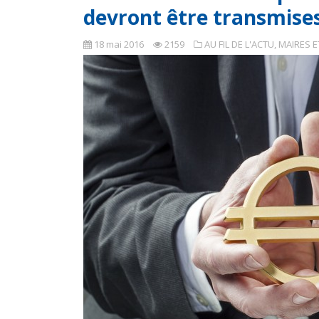
devront être transmises
18 mai 2016
2159
AU FIL DE L'ACTU
,
MAIRES E