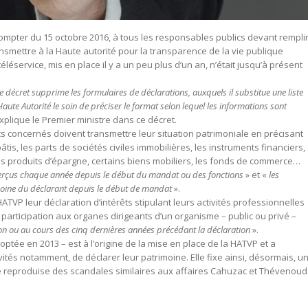
compter du 15 octobre 2016, à tous les responsables publics devant rempli
ransmettre à la Haute autorité pour la transparence de la vie publique
éléservice, mis en place il y a un peu plus d’un an, n’était jusqu’à présent
 décret supprime les formulaires de déclarations, auxquels il substitue une liste
Haute Autorité le soin de préciser le format selon lequel les informations sont
xplique le Premier ministre dans ce décret.
s concernés doivent transmettre leur situation patrimoniale en précisant
tis, les parts de sociétés civiles immobilières, les instruments financiers,
es produits d’épargne, certains biens mobiliers, les fonds de commerce…
erçus chaque année depuis le début du mandat ou des fonctions
» et «
les
moine du déclarant depuis le début de mandat
».
 HATVP leur déclaration d’intérêts stipulant leurs activités professionnelles
participation aux organes dirigeants d’un organisme – public ou privé –
ion ou au cours des cinq dernières années précédant la déclaration
».
doptée en 2013 – est à l’origine de la mise en place de la HATVP et a
ivités notamment, de déclarer leur patrimoine. Elle fixe ainsi, désormais, u
e reproduise des scandales similaires aux affaires Cahuzac et Thévenoud