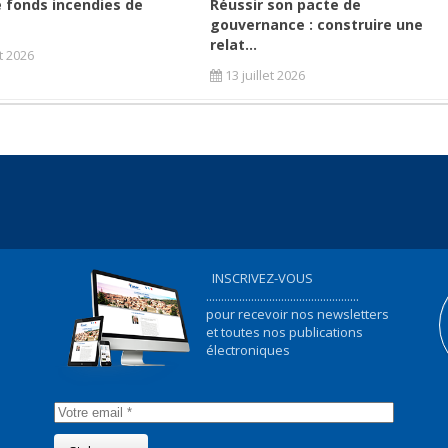
 fonds incendies de
Réussir son pacte de
gouvernance : construire une
relat...
et 2026
13 juillet 2026
INSCRIVEZ-VOUS
...................................................
pour recevoir nos newsletters
et toutes nos publications
électroniques