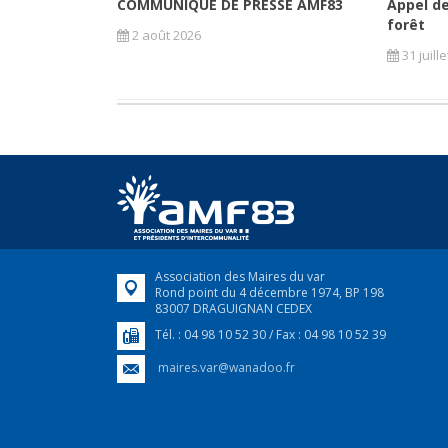
COMMUNIQUÉ DE PRESSE AMF83
Appel de
forêt
2 août 2026
31 juill
Association des Maires du var
Rond point du 4 décembre 1974, BP 198
83007 DRAGUIGNAN CEDEX
Tél. : 04 98 10 52 30 / Fax : 04 98 10 52 39
maires.var@wanadoo.fr