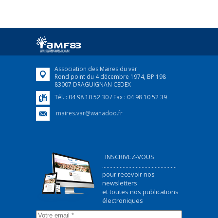
FRANÇAIS/UKRAINIEN
25 avril 2022
Afin d’accompagner au mieux les réfugiés
ukrainiens arrivés en France,...
FEUILLETER
Association des Maires du var
Rond point du 4 décembre 1974, BP 198
83007 DRAGUIGNAN CEDEX
Tél. : 04 98 10 52 30 / Fax : 04 98 10 52 39
maires.var@wanadoo.fr
INSCRIVEZ-VOUS
...................................................
pour recevoir nos
newsletters
et toutes nos publications
électroniques