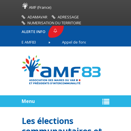
AMF (France)
ADAMAVAR
ADRESSAGE
NUMERISATION DU TERRITOIRE
ALERTE INFO
 PRESSE AMF83
Appel de fonds incendies de forêt
ires en première ligne
Menu
Les élections