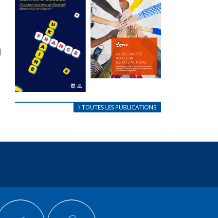
des conflits
l’élu local
d’intérêts
3 avril 2024
18 septembre 2023
Mise à jour avril
FEUILLETER
2024
FEUILLETER
La solidarité
au coeur de
CARNET
\ TOUTES LES PUBLICATIONS
nos actions
D’ACCUEIL
18 septembre 2023
FRANÇAIS/UKRAINIEN
25 avril 2022
FEUILLETER
Afin
d’accompagner
au mieux les
réfugiés
ukrainiens arrivés
en France,...
FEUILLETER