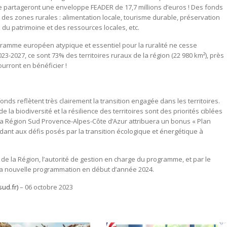
se partageront une enveloppe FEADER de 17,7 millions d’euros
! Des fonds
té des zones rurales : alimentation locale, tourisme durable, préservation
 du patrimoine et des ressources locales, etc.
ogramme européen atypique et essentiel pour la ruralité ne cesse
3-2027, ce sont 73% des territoires ruraux de la région (22 980 km²), près
ourront en bénéficier !
fonds reflètent très clairement la transition engagée dans les territoires.
e la biodiversité et la résilience des territoires sont des priorités ciblées
a Région Sud Provence-Alpes-Côte d’Azur attribuera un bonus « Plan
ndant aux défis posés par la transition écologique et énergétique à
 la Région, l’autorité de gestion en charge du programme, et par le
 la nouvelle programmation en début d’année 2024.
ud.fr)
– 06 octobre 2023