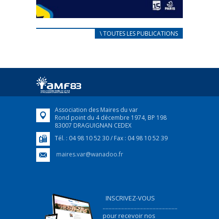
CARNET D’ACCUEIL
\ TOUTES LES PUBLICATIONS
FRANÇAIS/UKRAINIEN
25 avril 2022
Afin d’accompagner au mieux les réfugiés
ukrainiens arrivés en France,...
FEUILLETER
Association des Maires du var
Rond point du 4 décembre 1974, BP 198
83007 DRAGUIGNAN CEDEX
Tél. : 04 98 10 52 30 / Fax : 04 98 10 52 39
maires.var@wanadoo.fr
INSCRIVEZ-VOUS
...................................................
pour recevoir nos