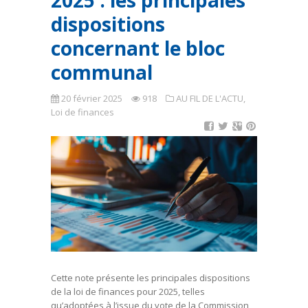
2025 : les principales
dispositions
concernant le bloc
communal
20 février 2025
918
AU FIL DE L'ACTU
,
Loi de finances
Cette note présente les principales dispositions
de la loi de finances pour 2025, telles
qu’adoptées à l’issue du vote de la Commission