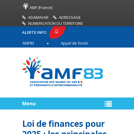
AMF (France)
ADAMAVAR
ADRESSAGE
NUMERISATION DU TERRITOIRE
ALERTE INFO
PRESSE AMF83
Appel de fonds incendies de forêt
res en première ligne
Menu
Loi de finances pour