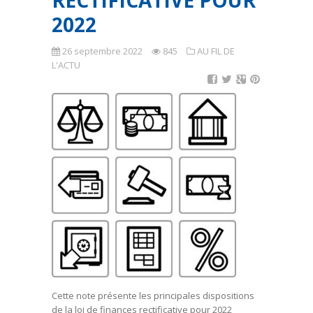
RECTIFICATIVE POUR
2022
26 septembre 2022
845
AU FIL DE
L'ACTU
Cette note présente les principales dispositions
de la loi de finances rectificative pour 2022