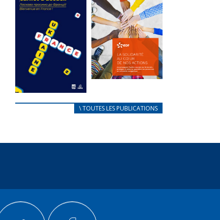
des conflits
l’élu local
d’intérêts
3 avril 2024
18 septembre 2023
Mise à jour avril
FEUILLETER
2024
FEUILLETER
La solidarité
au coeur de
CARNET
\ TOUTES LES PUBLICATIONS
nos actions
D’ACCUEIL
18 septembre 2023
FRANÇAIS/UKRAINIEN
25 avril 2022
FEUILLETER
Afin
d’accompagner
au mieux les
réfugiés
ukrainiens arrivés
en France,...
FEUILLETER