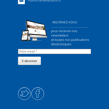
maires.var@wanadoo.fr
INSCRIVEZ-VOUS
...................................................
pour recevoir nos
newsletters
et toutes nos publications
électroniques