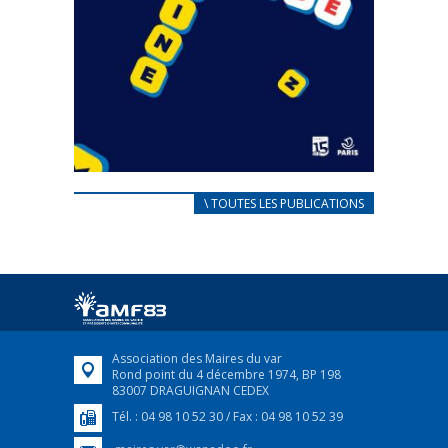
CARNET D’ACCUEIL
\ TOUTES LES PUBLICATIONS
FRANÇAIS/UKRAINIEN
25 avril 2022
Afin d’accompagner au mieux les réfugiés
ukrainiens arrivés en France,...
FEUILLETER
Association des Maires du var
Rond point du 4 décembre 1974, BP 198
83007 DRAGUIGNAN CEDEX
Tél. : 04 98 10 52 30 / Fax : 04 98 10 52 39