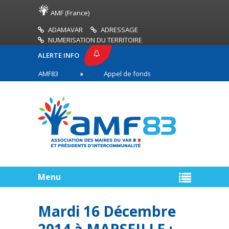
AMF (France)
ADAMAVAR
ADRESSAGE
NUMERISATION DU TERRITOIRE
ALERTE INFO
PRESSE AMF83
Appel de fonds incendies de forêt
res en première ligne
Menu
Mardi 16 Décembre