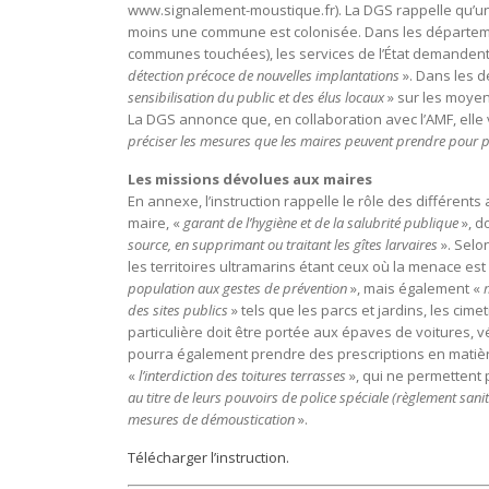
www.signalement-moustique.fr). La DGS rappelle qu’un 
moins une commune est colonisée. Dans les départeme
communes touchées), les services de l’État demandent 
détection précoce de nouvelles implantations
». Dans les d
sensibilisation du public et des élus locaux
» sur les moyen
La DGS annonce que, en collaboration avec l’AMF, elle
préciser les mesures que les maires peuvent prendre pour pr
Les missions dévolues aux maires
En annexe, l’instruction rappelle le rôle des différents
maire, «
garant de l’hygiène et de la salubrité publique
», d
source, en supprimant ou traitant les gîtes larvaires
». Selo
les territoires ultramarins étant ceux où la menace est
population aux gestes de prévention
», mais également «
des sites publics
» tels que les parcs et jardins, les cime
particulière doit être portée aux épaves de voitures, v
pourra également prendre des prescriptions en matièr
«
l’interdiction des toitures terrasses
», qui ne permettent 
au titre de leurs pouvoirs de police spéciale (règlement sa
mesures de démoustication
».
Télécharger l’instruction.