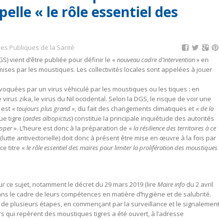
elle « le rôle essentiel des
ues Publiques de la Santé
S) vient d’être publiée pour définir le «
nouveau cadre d’intervention
» en
mises par les moustiques. Les collectivités locales sont appelées à jouer
voquées par un virus véhiculé par les moustiques ou les tiques : en
 virus zika, le virus du Nil occidental. Selon la DGS, le risque de voir une
 est «
toujours plus grand
», du fait des changements climatiques et «
de la
e tigre (
aedes albopictus
) constitue la principale inquiétude des autorités
opper
». L’heure est donc à la préparation de «
la résilience des territoires à ce
(lutte antivectorielle) doit donc à présent être mise en œuvre à la fois par
ce titre «
le rôle essentiel des maires pour limiter la prolifération des moustiques
ur ce sujet, notamment le décret du 29 mars 2019 (lire
Maire info
du 2 avril
ans le cadre de leurs compétences en matière d’hygiène et de salubrité.
r de plusieurs étapes, en commençant par la surveillance et le signalemen
ers qui repèrent des moustiques tigres a été ouvert, à l’adresse