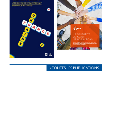
des conflits
l’élu local
d’intérêts
3 avril 2024
18 septembre 2023
Mise à jour avril
FEUILLETER
2024
FEUILLETER
La solidarité
au coeur de
CARNET
\ TOUTES LES PUBLICATIONS
nos actions
D’ACCUEIL
18 septembre 2023
FRANÇAIS/UKRAINIEN
25 avril 2022
FEUILLETER
Afin
d’accompagner
au mieux les
réfugiés
ukrainiens arrivés
en France,...
FEUILLETER