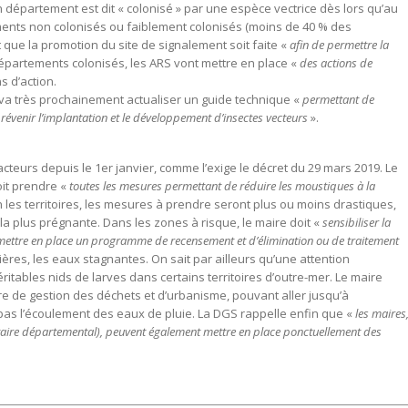
département est dit « colonisé » par une espèce vectrice dès lors qu’au
nts non colonisés ou faiblement colonisés (moins de 40 % des
que la promotion du site de signalement soit faite «
afin de permettre la
épartements colonisés, les ARS vont mettre en place «
des actions de
s d’action.
 va très prochainement actualiser un guide technique «
permettant de
évenir l’implantation et le développement d’insectes vecteurs
».
 acteurs depuis le 1er janvier, comme l’exige le décret du 29 mars 2019. Le
oit prendre «
toutes les mesures permettant de réduire les moustiques à la
n les territoires, les mesures à prendre seront plus ou moins drastiques,
 la plus prégnante. Dans les zones à risque, le maire doit «
sensibiliser la
mettre en place un programme de recensement et d’élimination ou de traitement
tières, les eaux stagnantes. On sait par ailleurs qu’une attention
éritables nids de larves dans certains territoires d’outre-mer. Le maire
e de gestion des déchets et d’urbanisme, pouvant aller jusqu’à
pas l’écoulement des eaux de pluie. La DGS rappelle enfin que «
les maires
nitaire départemental), peuvent également mettre en place ponctuellement des