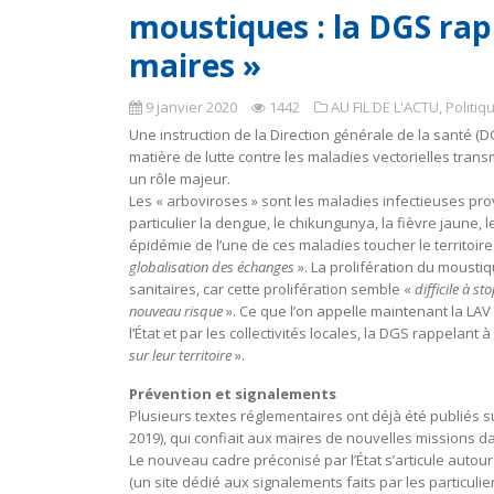
moustiques : la DGS rapp
maires »
9 janvier 2020
1442
AU FIL DE L'ACTU
,
Politiq
Une instruction de la Direction générale de la santé (DG
matière de lutte contre les maladies vectorielles trans
un rôle majeur.
Les « arboviroses » sont les maladies infectieuses pro
particulier la dengue, le chikungunya, la fièvre jaune, le
épidémie de l’une de ces maladies toucher le territoire
globalisation des échanges
». La prolifération du moustiqu
sanitaires, car cette prolifération semble «
difficile à st
nouveau risque
». Ce que l’on appelle maintenant la LAV 
l’État et par les collectivités locales, la DGS rappelant à 
sur leur territoire
».
Prévention et signalements
Plusieurs textes réglementaires ont déjà été publiés s
2019), qui confiait aux maires de nouvelles missions d
Le nouveau cadre préconisé par l’État s’articule autou
(un site dédié aux signalements faits par les particuli