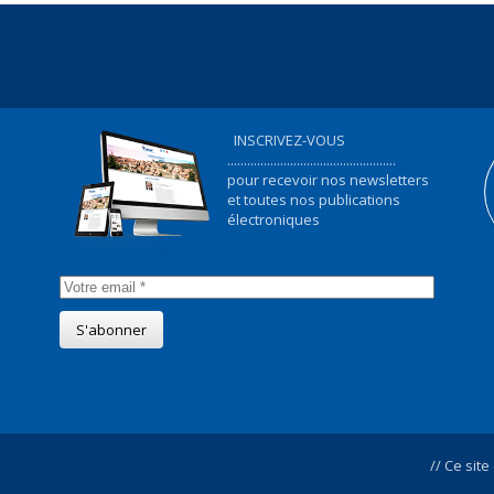
INSCRIVEZ-VOUS
...................................................
pour recevoir nos newsletters
et toutes nos publications
électroniques
// Ce site