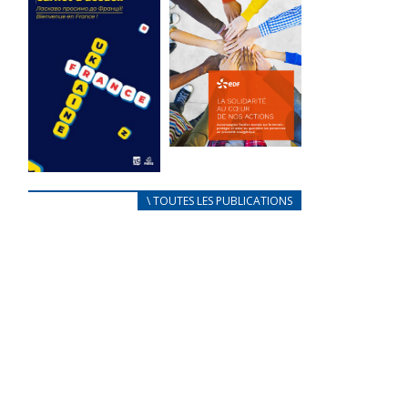
des conflits
l’élu local
d’intérêts
3 avril 2024
18 septembre 2023
Mise à jour avril
FEUILLETER
2024
FEUILLETER
La solidarité
au coeur de
CARNET
\ TOUTES LES PUBLICATIONS
nos actions
D’ACCUEIL
18 septembre 2023
FRANÇAIS/UKRAINIEN
25 avril 2022
FEUILLETER
Afin
d’accompagner
au mieux les
réfugiés
ukrainiens arrivés
en France,...
FEUILLETER