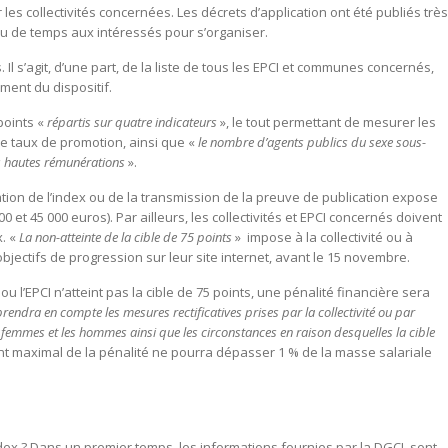
 les collectivités concernées. Les décrets d’application ont été publiés très
 peu de temps aux intéressés pour s’organiser.
Il s’agit, d’une part, de la liste de tous les EPCI et communes concernés,
ment du dispositif.
points «
répartis sur quatre indicateurs
», le tout permettant de mesurer les
 taux de promotion, ainsi que «
le nombre d’agents publics du sexe sous-
us hautes rémunérations
».
ation de l’index ou de la transmission de la preuve de publication expose
00 et 45 000 euros). Par ailleurs, les collectivités et EPCI concernés doivent
x. «
La non-atteinte de la cible de 75 points
» impose à la collectivité ou à
’objectifs de progression sur leur site internet, avant le 15 novembre.
ou l’EPCI n’atteint pas la cible de 75 points, une pénalité financière sera
rendra en compte les mesures rectificatives prises par la collectivité ou par
es femmes et les hommes ainsi que les circonstances en raison desquelles la cible
ant maximal de la pénalité ne pourra dépasser 1 % de la masse salariale
ndex ? Dans un premier temps, les informations fournies par la DGCL sont