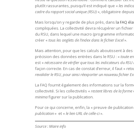
plutôt rassurantes, puisqu’il est indiqué que «
les indic
cadre du rapport social unique (RSU)
», obligatoire depui
Mais lorsqu’on y regarde de plus près, dans
la FAQ él
compliquées. La collectivité devra récupérer un fichier 
du RSU, dans lequel une macro (programme informatiq
créer «
tous les onglets de l’index dans le fichier Excel
».
Mais attention, pour que les calculs aboutissent à des r
précision des données entrées dans le RSU : «
toute err
est «
nécessaire de vérifier que tous les indicateurs du RSU 
façon correcte. En cas de constat d’erreur, il faut «
retou
revalider le RSU, pour ainsi réexporter un nouveau fichier Ex
La FAQ fournit également des informations sur la forme 
collectivité. Si les collectivités «
restent libres de la forme
»
minima
figurer sur la publication.
Pour ce qui concerne, enfin, la « preuve de publicatio
publication
» et «
le lien URL de celle-ci
».
Source : Maire inf
o