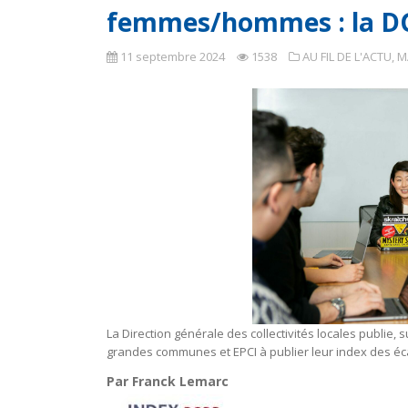
femmes/hommes : la DG
11 septembre 2024
1538
AU FIL DE L'ACTU
,
M
La Direction générale des collectivités locales publie, 
grandes communes et EPCI à publier leur index des é
Par Franck Lemarc