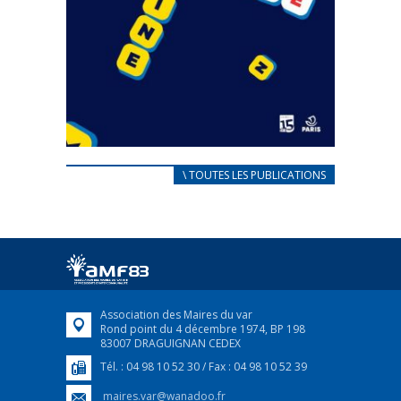
CARNET D’ACCUEIL
\ TOUTES LES PUBLICATIONS
FRANÇAIS/UKRAINIEN
25 avril 2022
Afin d’accompagner au mieux les réfugiés
ukrainiens arrivés en France,...
FEUILLETER
Association des Maires du var
Rond point du 4 décembre 1974, BP 198
83007 DRAGUIGNAN CEDEX
Tél. : 04 98 10 52 30 / Fax : 04 98 10 52 39
maires.var@wanadoo.fr