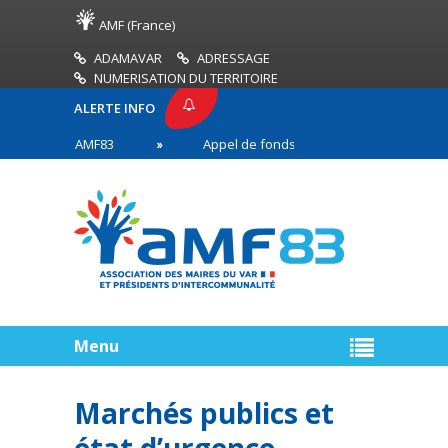
AMF (France)
ADAMAVAR
ADRESSAGE
NUMERISATION DU TERRITOIRE
ALERTE INFO
PRESSE AMF83
Appel de fonds incendies de forêt
res en première ligne
Menu
Marchés publics et