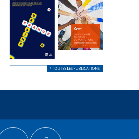
des conflits
l’élu local
d’intérêts
3 avril 2024
18 septembre 2023
Mise à jour avril
FEUILLETER
2024
FEUILLETER
La solidarité
au coeur de
CARNET
\ TOUTES LES PUBLICATIONS
nos actions
D’ACCUEIL
18 septembre 2023
FRANÇAIS/UKRAINIEN
25 avril 2022
FEUILLETER
Afin
d’accompagner
au mieux les
réfugiés
ukrainiens arrivés
en France,...
FEUILLETER