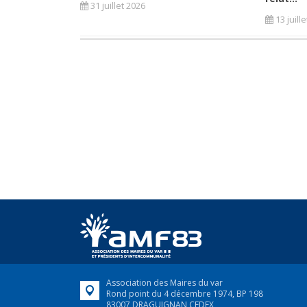
31 juillet 2026
13 juill
Association des Maires du var
Rond point du 4 décembre 1974, BP 198
83007 DRAGUIGNAN CEDEX