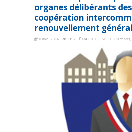
organes délibérants des
coopération intercommu
renouvellement généra
8 avril 2014
2157
AU FIL DE L'ACTU
,
Elections
,